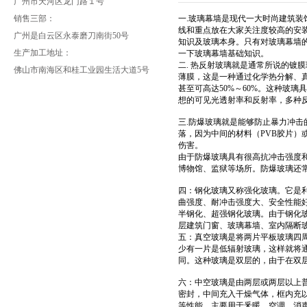
广州市天河区龙门路１号
销售三部：
一.玻璃幕墙是现代一大时尚建筑
线和重点放在大家关注度较高的安
广州是白云区永泰磨刀南街50号
知识及玻璃本身。只有对玻璃幕墙
生产加工地址：
一下玻璃幕墙基础知识。
二. 热反射玻璃就是通常所说的镀
佛山市南海区和桂工业园生活大道5号
薄膜，这是一种通过化学热分解、真
甚至可高达50%～60%。这种玻
想的可见光透射率和反射率，多种反射
三.防爆玻璃就是能够防止暴力冲
落，因为中间的材料（PVB胶片
伤害。
由于防爆玻璃具有很高抗冲击强度
博物馆、监狱等场所。防爆玻璃还
四：钢化玻璃又称强化玻璃。它是
曲强度、耐冲击强度大、安全性能
半钢化、超强钢化玻璃。由于钢化
层建筑门窗、玻璃幕墙、室内隔断
五：真空玻璃是将两片平板玻璃四周
少有一片是低辐射玻璃，这样就将
同。这种玻璃是双层的，由于在双
六：中空玻璃是由两层或两层以上
密封，中间充入干燥气体，框内充
等性能。主要用于釆暖、空调、消